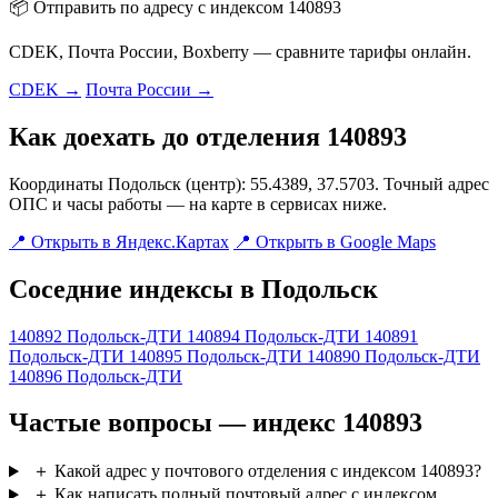
📦 Отправить по адресу с индексом 140893
CDEK, Почта России, Boxberry — сравните тарифы онлайн.
CDEK →
Почта России →
Как доехать до отделения 140893
Координаты Подольск (центр): 55.4389, 37.5703. Точный адрес
ОПС и часы работы — на карте в сервисах ниже.
📍 Открыть в Яндекс.Картах
📍 Открыть в Google Maps
Соседние индексы в Подольск
140892
Подольск-ДТИ
140894
Подольск-ДТИ
140891
Подольск-ДТИ
140895
Подольск-ДТИ
140890
Подольск-ДТИ
140896
Подольск-ДТИ
Частые вопросы — индекс 140893
＋
Какой адрес у почтового отделения с индексом 140893?
＋
Как написать полный почтовый адрес с индексом