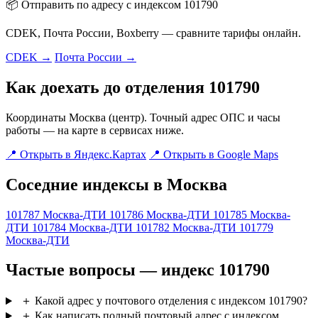
📦 Отправить по адресу с индексом 101790
CDEK, Почта России, Boxberry — сравните тарифы онлайн.
CDEK →
Почта России →
Как доехать до отделения 101790
Координаты Москва (центр). Точный адрес ОПС и часы
работы — на карте в сервисах ниже.
📍 Открыть в Яндекс.Картах
📍 Открыть в Google Maps
Соседние индексы в Москва
101787
Москва-ДТИ
101786
Москва-ДТИ
101785
Москва-
ДТИ
101784
Москва-ДТИ
101782
Москва-ДТИ
101779
Москва-ДТИ
Частые вопросы — индекс 101790
＋
Какой адрес у почтового отделения с индексом 101790?
＋
Как написать полный почтовый адрес с индексом