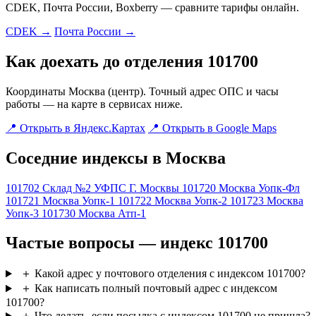
CDEK, Почта России, Boxberry — сравните тарифы онлайн.
CDEK →
Почта России →
Как доехать до отделения 101700
Координаты Москва (центр). Точный адрес ОПС и часы
работы — на карте в сервисах ниже.
📍 Открыть в Яндекс.Картах
📍 Открыть в Google Maps
Соседние индексы в Москва
101702
Склад №2 УФПС Г. Москвы
101720
Москва Уопк-Фл
101721
Москва Уопк-1
101722
Москва Уопк-2
101723
Москва
Уопк-3
101730
Москва Атп-1
Частые вопросы — индекс 101700
＋
Какой адрес у почтового отделения с индексом 101700?
＋
Как написать полный почтовый адрес с индексом
101700?
＋
Что делать, если посылка с индексом 101700 не пришла?