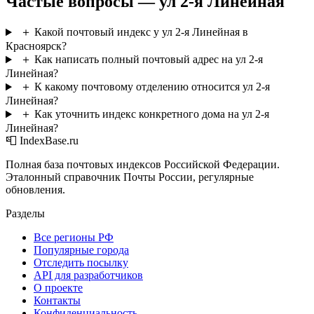
Частые вопросы — ул 2-я Линейная
＋
Какой почтовый индекс у ул 2-я Линейная в
Красноярск?
＋
Как написать полный почтовый адрес на ул 2-я
Линейная?
＋
К какому почтовому отделению относится ул 2-я
Линейная?
＋
Как уточнить индекс конкретного дома на ул 2-я
Линейная?
📮 IndexBase.ru
Полная база почтовых индексов Российской Федерации.
Эталонный справочник Почты России, регулярные
обновления.
Разделы
Все регионы РФ
Популярные города
Отследить посылку
API для разработчиков
О проекте
Контакты
Конфиденциальность