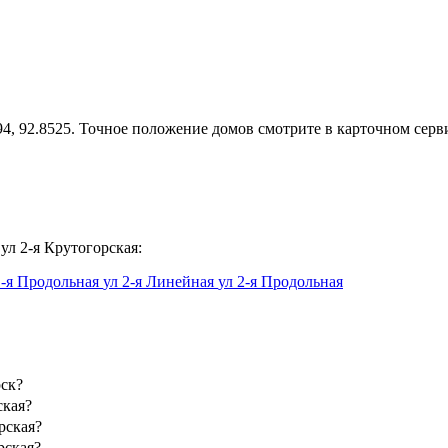
94, 92.8525. Точное положение домов смотрите в карточном серв
ул 2-я Крутогорская:
1-я Продольная
ул 2-я Линейная
ул 2-я Продольная
рск?
ская?
рская?
рская?