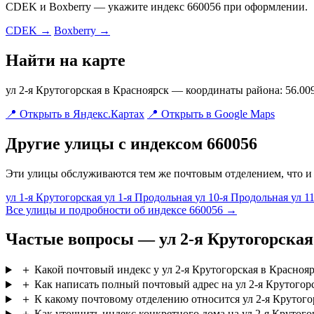
CDEK и Boxberry — укажите индекс 660056 при оформлении.
CDEK →
Boxberry →
Найти на карте
ул 2-я Крутогорская в Красноярск — координаты района: 56.00
📍 Открыть в Яндекс.Картах
📍 Открыть в Google Maps
Другие улицы с индексом 660056
Эти улицы обслуживаются тем же почтовым отделением, что и 
ул 1-я Крутогорская
ул 1-я Продольная
ул 10-я Продольная
ул 1
Все улицы и подробности об индексе 660056 →
Частые вопросы — ул 2-я Крутогорская
＋
Какой почтовый индекс у ул 2-я Крутогорская в Красноя
＋
Как написать полный почтовый адрес на ул 2-я Крутогор
＋
К какому почтовому отделению относится ул 2-я Крутого
＋
Как уточнить индекс конкретного дома на ул 2-я Крутого