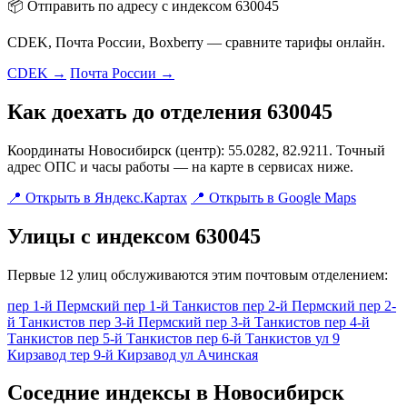
📦 Отправить по адресу с индексом 630045
CDEK, Почта России, Boxberry — сравните тарифы онлайн.
CDEK →
Почта России →
Как доехать до отделения 630045
Координаты Новосибирск (центр): 55.0282, 82.9211. Точный
адрес ОПС и часы работы — на карте в сервисах ниже.
📍 Открыть в Яндекс.Картах
📍 Открыть в Google Maps
Улицы с индексом 630045
Первые 12 улиц обслуживаются этим почтовым отделением:
пер 1-й Пермский
пер 1-й Танкистов
пер 2-й Пермский
пер 2-
й Танкистов
пер 3-й Пермский
пер 3-й Танкистов
пер 4-й
Танкистов
пер 5-й Танкистов
пер 6-й Танкистов
ул 9
Кирзавод
тер 9-й Кирзавод
ул Ачинская
Соседние индексы в Новосибирск