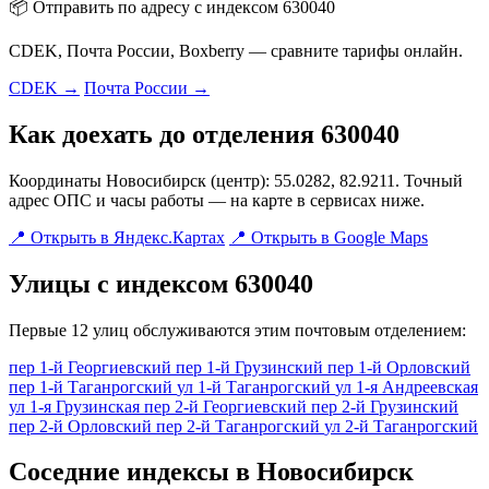
📦 Отправить по адресу с индексом 630040
CDEK, Почта России, Boxberry — сравните тарифы онлайн.
CDEK →
Почта России →
Как доехать до отделения 630040
Координаты Новосибирск (центр): 55.0282, 82.9211. Точный
адрес ОПС и часы работы — на карте в сервисах ниже.
📍 Открыть в Яндекс.Картах
📍 Открыть в Google Maps
Улицы с индексом 630040
Первые 12 улиц обслуживаются этим почтовым отделением:
пер 1-й Георгиевский
пер 1-й Грузинский
пер 1-й Орловский
пер 1-й Таганрогский
ул 1-й Таганрогский
ул 1-я Андреевская
ул 1-я Грузинская
пер 2-й Георгиевский
пер 2-й Грузинский
пер 2-й Орловский
пер 2-й Таганрогский
ул 2-й Таганрогский
Соседние индексы в Новосибирск