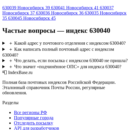
630039
Новосибирск 39
630041
Новосибирск 41
630037
Новосибирск 37
630036
Новосибирск 36
630035
Новосибирск
35
630045
Новосибирск 45
Частые вопросы — индекс 630040
＋
Какой адрес у почтового отделения с индексом 630040?
＋
Как написать полный почтовый адрес с индексом
630040?
＋
Что делать, если посылка с индексом 630040 не пришла?
＋
Что значит «подчинённое ОПС» для индекса 630040?
📮 IndexBase.ru
Полная база почтовых индексов Российской Федерации.
Эталонный справочник Почты России, регулярные
обновления.
Разделы
Все регионы РФ
Популярные города
Отследить посылку
API для разработчиков