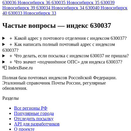
630036
Новосибирск 36
630035
Новосибирск 35
630039
Новосибирск 39
630034
Новосибирск 34
630040
Новосибирск
40
630033
Новосибирск 33
Частые вопросы — индекс 630037
＋
Какой адрес у почтового отделения с индексом 630037?
＋
Как написать полный почтовый адрес с индексом
630037?
＋
Что делать, если посылка с индексом 630037 не пришла?
＋
Что значит «подчинённое ОПС» для индекса 630037?
📮 IndexBase.ru
Полная база почтовых индексов Российской Федерации.
Эталонный справочник Почты России, регулярные
обновления.
Разделы
Все регионы РФ
Популярные города
Отследить посылку
API для разработчиков
О проекте