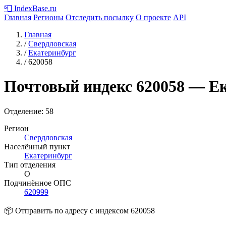
📮
IndexBase
.ru
Главная
Регионы
Отследить посылку
О проекте
API
Главная
/
Свердловская
/
Екатеринбург
/
620058
Почтовый индекс
620058
— Ек
Отделение: 58
Регион
Свердловская
Населённый пункт
Екатеринбург
Тип отделения
О
Подчинённое ОПС
620999
📦 Отправить по адресу с индексом 620058