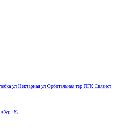
лебка
ул Нектарная
ул Орбитальная
тер ПГК Связист
нбург 62