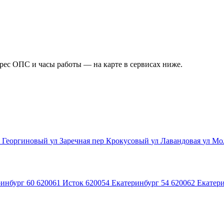
дрес ОПС и часы работы — на карте в сервисах ниже.
р Георгиновый
ул Заречная
пер Крокусовый
ул Лавандовая
ул Мо
инбург 60
620061
Исток
620054
Екатеринбург 54
620062
Екатери