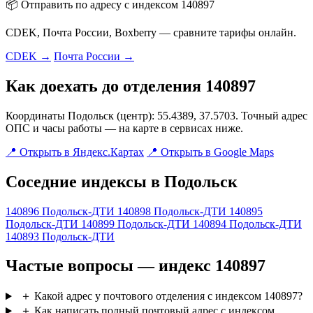
📦 Отправить по адресу с индексом 140897
CDEK, Почта России, Boxberry — сравните тарифы онлайн.
CDEK →
Почта России →
Как доехать до отделения 140897
Координаты Подольск (центр): 55.4389, 37.5703. Точный адрес
ОПС и часы работы — на карте в сервисах ниже.
📍 Открыть в Яндекс.Картах
📍 Открыть в Google Maps
Соседние индексы в Подольск
140896
Подольск-ДТИ
140898
Подольск-ДТИ
140895
Подольск-ДТИ
140899
Подольск-ДТИ
140894
Подольск-ДТИ
140893
Подольск-ДТИ
Частые вопросы — индекс 140897
＋
Какой адрес у почтового отделения с индексом 140897?
＋
Как написать полный почтовый адрес с индексом