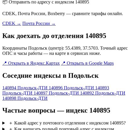
📦 Отправить по адресу с индексом 140895
CDEK, Почта России, Boxberry — сравните тарифы онлайн.
CDEK →
Почта России →
Как доехать до отделения 140895
Координаты Подольск (центр): 55.4389, 37.5703. Точный адрес
ОПС и часы работы — на карте в сервисах ниже.
📍 Открыть в Яндекс.Картах
📍 Открыть в Google Maps
Соседние индексы в Подольск
140894
Подольск-ДТИ
140896
Подольск-ДТИ
140893
Подольск-ДТИ
140897
Подольск-ДТИ
140892
Подольск-ДТИ
140898
Подольск-ДТИ
Частые вопросы — индекс 140895
＋
Какой адрес у почтового отделения с индексом 140895?
＋
Как написать полный почтовый адрес с индексом