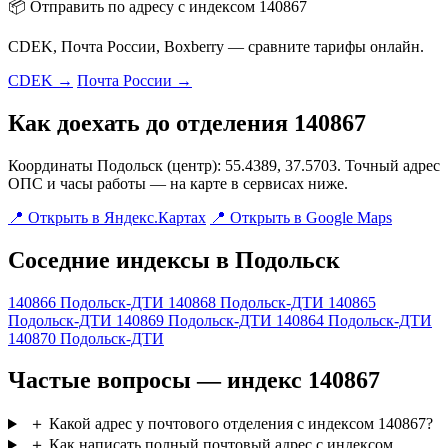
📦 Отправить по адресу с индексом 140867
CDEK, Почта России, Boxberry — сравните тарифы онлайн.
CDEK →
Почта России →
Как доехать до отделения 140867
Координаты Подольск (центр): 55.4389, 37.5703. Точный адрес
ОПС и часы работы — на карте в сервисах ниже.
📍 Открыть в Яндекс.Картах
📍 Открыть в Google Maps
Соседние индексы в Подольск
140866
Подольск-ДТИ
140868
Подольск-ДТИ
140865
Подольск-ДТИ
140869
Подольск-ДТИ
140864
Подольск-ДТИ
140870
Подольск-ДТИ
Частые вопросы — индекс 140867
＋
Какой адрес у почтового отделения с индексом 140867?
＋
Как написать полный почтовый адрес с индексом