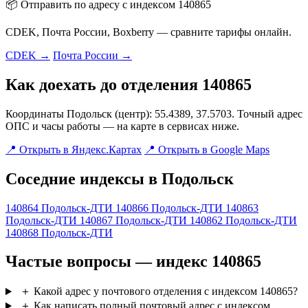
📦 Отправить по адресу с индексом 140865
CDEK, Почта России, Boxberry — сравните тарифы онлайн.
CDEK →
Почта России →
Как доехать до отделения 140865
Координаты Подольск (центр): 55.4389, 37.5703. Точный адрес
ОПС и часы работы — на карте в сервисах ниже.
📍 Открыть в Яндекс.Картах
📍 Открыть в Google Maps
Соседние индексы в Подольск
140864
Подольск-ДТИ
140866
Подольск-ДТИ
140863
Подольск-ДТИ
140867
Подольск-ДТИ
140862
Подольск-ДТИ
140868
Подольск-ДТИ
Частые вопросы — индекс 140865
＋
Какой адрес у почтового отделения с индексом 140865?
＋
Как написать полный почтовый адрес с индексом