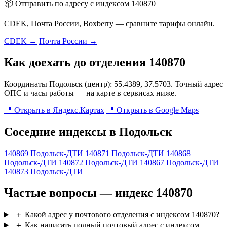
📦 Отправить по адресу с индексом 140870
CDEK, Почта России, Boxberry — сравните тарифы онлайн.
CDEK →
Почта России →
Как доехать до отделения 140870
Координаты Подольск (центр): 55.4389, 37.5703. Точный адрес
ОПС и часы работы — на карте в сервисах ниже.
📍 Открыть в Яндекс.Картах
📍 Открыть в Google Maps
Соседние индексы в Подольск
140869
Подольск-ДТИ
140871
Подольск-ДТИ
140868
Подольск-ДТИ
140872
Подольск-ДТИ
140867
Подольск-ДТИ
140873
Подольск-ДТИ
Частые вопросы — индекс 140870
＋
Какой адрес у почтового отделения с индексом 140870?
＋
Как написать полный почтовый адрес с индексом