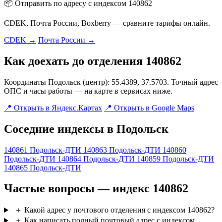
📦 Отправить по адресу с индексом 140862
CDEK, Почта России, Boxberry — сравните тарифы онлайн.
CDEK →
Почта России →
Как доехать до отделения 140862
Координаты Подольск (центр): 55.4389, 37.5703. Точный адрес
ОПС и часы работы — на карте в сервисах ниже.
📍 Открыть в Яндекс.Картах
📍 Открыть в Google Maps
Соседние индексы в Подольск
140861
Подольск-ДТИ
140863
Подольск-ДТИ
140860
Подольск-ДТИ
140864
Подольск-ДТИ
140859
Подольск-ДТИ
140865
Подольск-ДТИ
Частые вопросы — индекс 140862
＋
Какой адрес у почтового отделения с индексом 140862?
＋
Как написать полный почтовый адрес с индексом