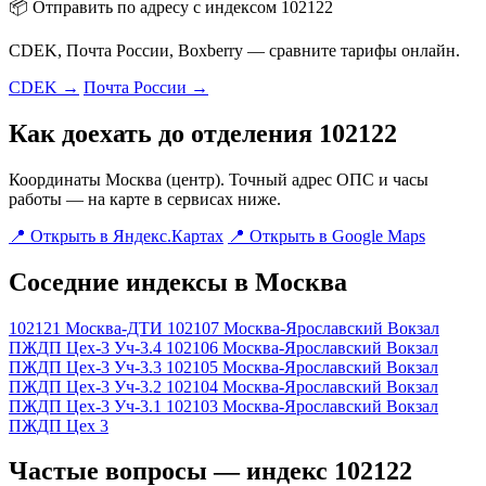
📦 Отправить по адресу с индексом 102122
CDEK, Почта России, Boxberry — сравните тарифы онлайн.
CDEK →
Почта России →
Как доехать до отделения 102122
Координаты Москва (центр). Точный адрес ОПС и часы
работы — на карте в сервисах ниже.
📍 Открыть в Яндекс.Картах
📍 Открыть в Google Maps
Соседние индексы в Москва
102121
Москва-ДТИ
102107
Москва-Ярославский Вокзал
ПЖДП Цех-3 Уч-3.4
102106
Москва-Ярославский Вокзал
ПЖДП Цех-3 Уч-3.3
102105
Москва-Ярославский Вокзал
ПЖДП Цех-3 Уч-3.2
102104
Москва-Ярославский Вокзал
ПЖДП Цех-3 Уч-3.1
102103
Москва-Ярославский Вокзал
ПЖДП Цех 3
Частые вопросы — индекс 102122