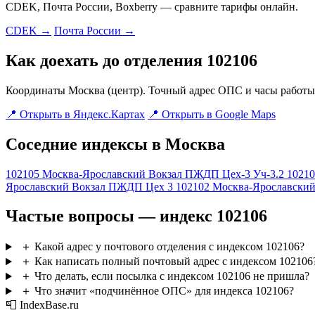
CDEK, Почта России, Boxberry — сравните тарифы онлайн.
CDEK →
Почта России →
Как доехать до отделения 102106
Координаты Москва (центр). Точный адрес ОПС и часы работы 
📍 Открыть в Яндекс.Картах
📍 Открыть в Google Maps
Соседние индексы в Москва
102105
Москва-Ярославский Вокзал ПЖДП Цех-3 Уч-3.2
10210
Ярославский Вокзал ПЖДП Цех 3
102102
Москва-Ярославски
Частые вопросы — индекс 102106
＋
Какой адрес у почтового отделения с индексом 102106?
＋
Как написать полный почтовый адрес с индексом 102106
＋
Что делать, если посылка с индексом 102106 не пришла?
＋
Что значит «подчинённое ОПС» для индекса 102106?
📮 IndexBase.ru