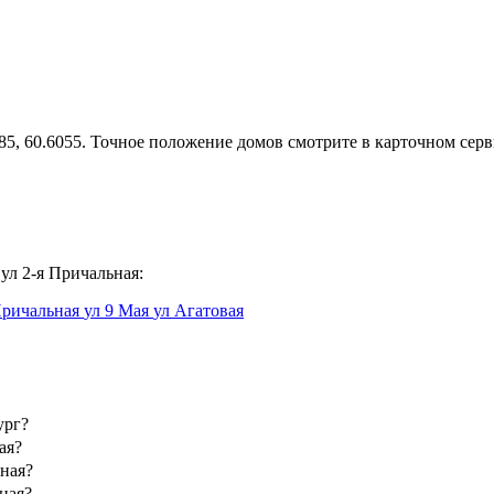
85, 60.6055. Точное положение домов смотрите в карточном серв
ул 2-я Причальная:
 Причальная
ул 9 Мая
ул Агатовая
ург?
ая?
ная?
ная?