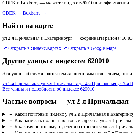
CDEK и Boxberry — укажите индекс 620010 при оформлении.
CDEK →
Boxberry →
Найти на карте
ул 2-я Причальная в Екатеринбург — координаты района: 56.83
📍 Открыть в Яндекс.Картах
📍 Открыть в Google Maps
Другие улицы с индексом 620010
Эти улицы обслуживаются тем же почтовым отделением, что и 
ул 1-я Причальная
ул 3-я Причальная
ул 4-я Причальная
ул 5-я
Все улицы и подробности об индексе 620010 →
Частые вопросы — ул 2-я Причальная
＋
Какой почтовый индекс у ул 2-я Причальная в Екатеринб
＋
Как написать полный почтовый адрес на ул 2-я Причальн
＋
К какому почтовому отделению относится ул 2-я Причаль
＋
Как уточнить индекс конкретного дома на ул 2-я Причаль