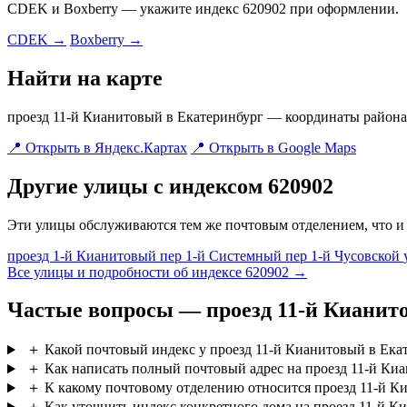
CDEK и Boxberry — укажите индекс 620902 при оформлении.
CDEK →
Boxberry →
Найти на карте
проезд 11-й Кианитовый в Екатеринбург — координаты района: 
📍 Открыть в Яндекс.Картах
📍 Открыть в Google Maps
Другие улицы с индексом 620902
Эти улицы обслуживаются тем же почтовым отделением, что и
проезд 1-й Кианитовый
пер 1-й Системный
пер 1-й Чусовской
Все улицы и подробности об индексе 620902 →
Частые вопросы — проезд 11-й Кианит
＋
Какой почтовый индекс у проезд 11-й Кианитовый в Ека
＋
Как написать полный почтовый адрес на проезд 11-й Ки
＋
К какому почтовому отделению относится проезд 11-й К
＋
Как уточнить индекс конкретного дома на проезд 11-й К