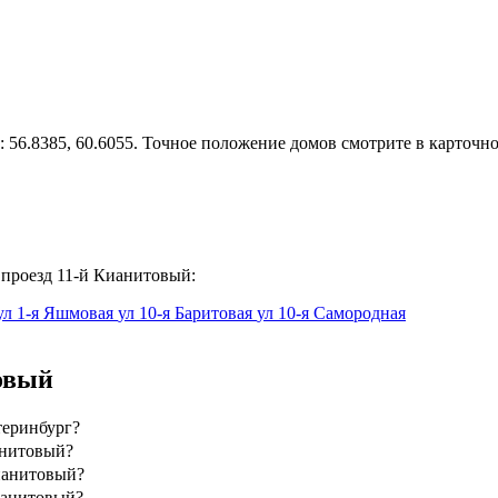
56.8385, 60.6055. Точное положение домов смотрите в карточно
 проезд 11-й Кианитовый:
ул 1-я Яшмовая
ул 10-я Баритовая
ул 10-я Самородная
овый
теринбург?
анитовый?
ианитовый?
ианитовый?