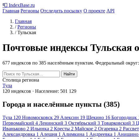
📮
IndexBase
.ru
Главная
Регионы
Отследить посылку
О проекте
API
Главная
/
Регионы
/
Тульская
Почтовые индексы Тульская 
677 индексов по 385 населённым пунктам.
Федеральный округ:
Найти
Столица региона
Тула
120 индексов · Население: 501 129
Города и населённые пункты (385)
Тула
120
Новомосковск
29
Алексин
19
Щекино
16
Богородицк
Первомайский
4
Ленинский
3
Октябрьский
3
Товарковский
3
Ц
Иваньково
2
Ильинка
2
Кресты
2
Майское
2
Огаревка
2
Рассвет
Александровка
1
Алешня
1
Алимкина
1
Андреевка
1
Анишино