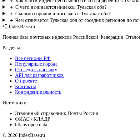
＋
Как найти индекс небольшого села или деревни в Тульска
＋
С чего начинаются индексы Тульская обл?
＋
Сколько городов и поселков в Тульская обл?
＋
Чем отличается Тульская обл от соседних регионов по п
📮 IndexBase.ru
Полная база почтовых индексов Российской Федерации. Этало
Разделы
Все регионы РФ
Популярные города
Отследить посылку
API для разработчиков
О проекте
Контакты
Конфиденциальность
Источники
Эталонный справочник Почты России
ФИАС / КЛАДР
hflabs open data
© 2026 IndexBase.ru