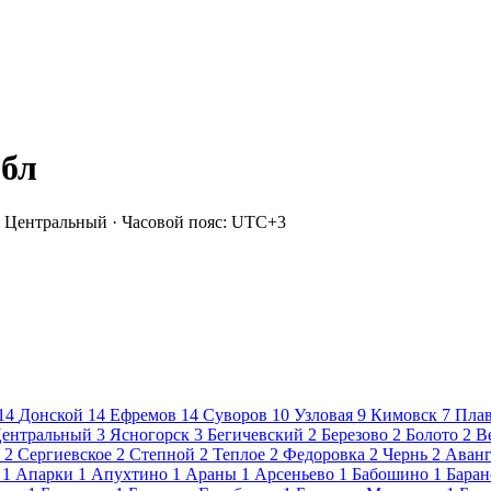
обл
 Центральный · Часовой пояс: UTC+3
14
Донской
14
Ефремов
14
Суворов
10
Узловая
9
Кимовск
7
Пла
ентральный
3
Ясногорск
3
Бегичевский
2
Березово
2
Болото
2
В
2
Сергиевское
2
Степной
2
Теплое
2
Федоровка
2
Чернь
2
Аванг
1
Апарки
1
Апухтино
1
Араны
1
Арсеньево
1
Бабошино
1
Баран