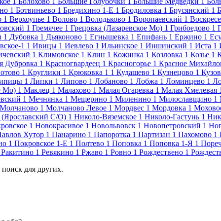
кое
1
Болохово
1
Большие Голубочки
1
Большие Медведки
1
Бол
но
1
Ботвиньево
1
Бредихино 1-Е
1
Бродиловка
1
Брусянский
1
Б
о
1
Верхоупье
1
Волово
1
Володьково
1
Воропаевский
1
Воскресе
ковский
1
Гремячее
1
Грецовка (Лазаревское Мо)
1
Грибоедово
1
и
1
Дубовка
1
Дьяконово
1
Егнышевка
1
Епифань
1
Ержино
1
Ес
вское-1
1
Ивицы
1
Иевлево
1
Ильинское
1
Иншинский
1
Иста
1
ичевский
1
Климовское
1
Клин
1
Кожинка
1
Козловка
1
Козье
1
я Дубровка
1
Красногвардеец
1
Красногорье
1
Красное Михайло
отово
1
Круглики
1
Крюковка 1
1
Кудашево
1
Кузнецово
1
Кузов
ипицы
1
Липки
1
Липово
1
Лобаново
1
Лобжа
1
Ломинцево
1
Л
 Мо)
1
Маклец
1
Малахово
1
Малая Огаревка
1
Малая Хмелевая
евский
1
Мечнянка
1
Мещерино
1
Миленино
1
Милославщино
1
Молчаново
1
Молчаново Левое
1
Мордвес
1
Мордовка
1
Моховое
 (Ярославский С/О)
1
Николо-Вяземское
1
Николо-Гастунь
1
Ник
ровское
1
Новокрасивое
1
Новольвовск
1
Новопетровский
1
Нов
Павлов Хутор
1
Панарино
1
Папоротка
1
Партизан
1
Пахомово
1
но
1
Покровское 1-Е
1
Полтево
1
Поповка
1
Поповка 1-Я
1
Пореч
Ракитино
1
Ревякино
1
Ржаво
1
Ровно
1
Рождествено
1
Рождест
 поиск для других.