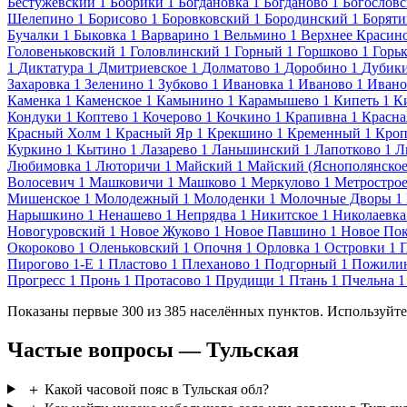
Бестужевский
1
Бобрики
1
Богдановка
1
Богданово
1
Богословс
Шелепино
1
Борисово
1
Боровковский
1
Бородинский
1
Боряти
Бучалки
1
Быковка
1
Варварино
1
Вельмино
1
Верхнее Красин
Головеньковский
1
Головлинский
1
Горный
1
Горшково
1
Горь
1
Диктатура
1
Дмитриевское
1
Долматово
1
Доробино
1
Дубик
Захаровка
1
Зеленино
1
Зубково
1
Ивановка
1
Иваново
1
Ивано
Каменка
1
Каменское
1
Камынино
1
Карамышево
1
Кипеть
1
К
Кондуки
1
Коптево
1
Кочерово
1
Кочкино
1
Крапивна
1
Красна
Красный Холм
1
Красный Яр
1
Крекшино
1
Кременный
1
Кроп
Куркино
1
Кытино
1
Лазарево
1
Ланьшинский
1
Лапотково
1
Л
Любимовка
1
Люторичи
1
Майский
1
Майский (Яснополянское
Волосевич
1
Машковичи
1
Машково
1
Меркулово
1
Метростро
Мишенское
1
Молодежный
1
Молоденки
1
Молочные Дворы
1
Нарышкино
1
Ненашево
1
Непрядва
1
Никитское
1
Николаевка
Новогуровский
1
Новое Жуково
1
Новое Павшино
1
Новое Пок
Окороково
1
Оленьковский
1
Опочня
1
Орловка
1
Островки
1
Пирогово 1-Е
1
Пластово
1
Плеханово
1
Подгорный
1
Пожили
Прогресс
1
Пронь
1
Протасово
1
Прудищи
1
Птань
1
Пчельна
1
Показаны первые 300 из 385 населённых пунктов. Используйте
Частые вопросы — Тульская
＋
Какой часовой пояс в Тульская обл?