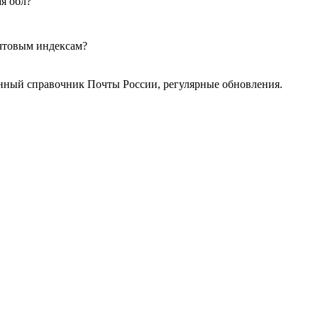
я обл?
очтовым индексам?
нный справочник Почты России, регулярные обновления.