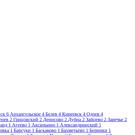
вск
6
Архангельское
4
Белев
4
Киреевск
4
Одоев
4
енев
2
Грицовский
2
Денисово
2
Дубна
2
Зайцево
2
Заречье
2
ард
1
Агеево
1
Аксиньино
1
Александринский
1
овка
1
Барсуки
1
Баскаково
1
Бахметьево
1
Берники
1