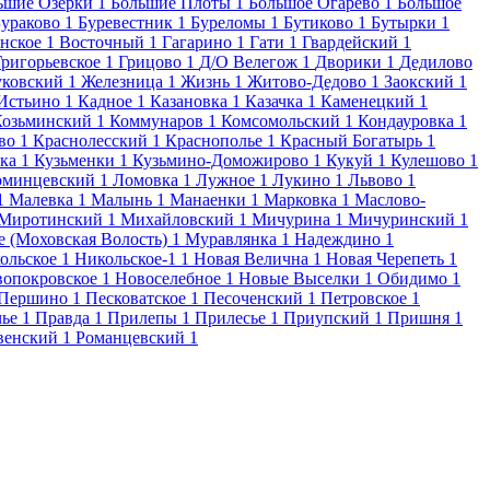
ьшие Озерки
1
Большие Плоты
1
Большое Огарево
1
Большое
ураково
1
Буревестник
1
Буреломы
1
Бутиково
1
Бутырки
1
нское
1
Восточный
1
Гагарино
1
Гати
1
Гвардейский
1
Григорьевское
1
Грицово
1
Д/О Велегож
1
Дворики
1
Дедилово
уковский
1
Железница
1
Жизнь
1
Житово-Дедово
1
Заокский
1
Истьино
1
Кадное
1
Казановка
1
Казачка
1
Каменецкий
1
Козьминский
1
Коммунаров
1
Комсомольский
1
Кондауровка
1
во
1
Краснолесский
1
Краснополье
1
Красный Богатырь
1
ка
1
Кузьменки
1
Кузьмино-Доможирово
1
Кукуй
1
Кулешово
1
оминцевский
1
Ломовка
1
Лужное
1
Лукино
1
Львово
1
1
Малевка
1
Малынь
1
Манаенки
1
Марковка
1
Маслово-
Миротинский
1
Михайловский
1
Мичурина
1
Мичуринский
1
 (Моховская Волость)
1
Муравлянка
1
Надеждино
1
ольское
1
Никольское-1
1
Новая Велична
1
Новая Черепеть
1
опокровское
1
Новоселебное
1
Новые Выселки
1
Обидимо
1
Першино
1
Песковатское
1
Песоченский
1
Петровское
1
ье
1
Правда
1
Прилепы
1
Прилесье
1
Приупский
1
Пришня
1
венский
1
Романцевский
1