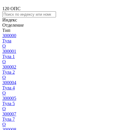
120 ОПС
Индекс
Отделение
Тип
300000
Тула
О
300001
Тула 1
О
300002
Тула 2
О
300004
Тула 4
О
300005
Тула 5
О
300007
Тула 7
О
300008