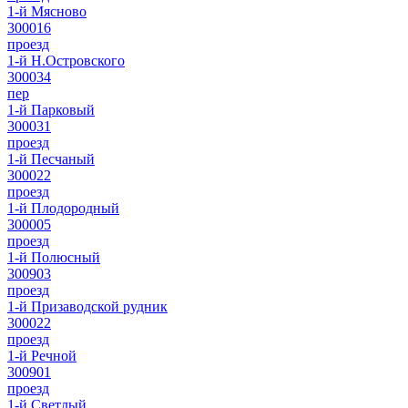
1-й Мясново
300016
проезд
1-й Н.Островского
300034
пер
1-й Парковый
300031
проезд
1-й Песчаный
300022
проезд
1-й Плодородный
300005
проезд
1-й Полюсный
300903
проезд
1-й Призаводской рудник
300022
проезд
1-й Речной
300901
проезд
1-й Светлый