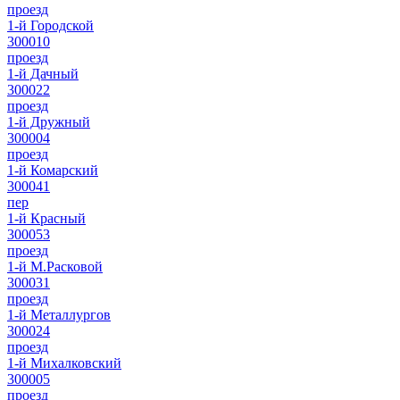
проезд
1-й Городской
300010
проезд
1-й Дачный
300022
проезд
1-й Дружный
300004
проезд
1-й Комарский
300041
пер
1-й Красный
300053
проезд
1-й М.Расковой
300031
проезд
1-й Металлургов
300024
проезд
1-й Михалковский
300005
проезд