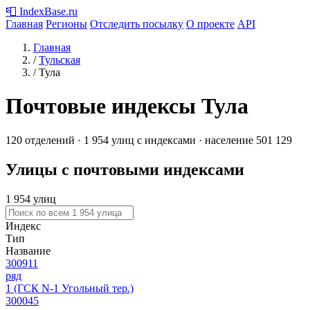
📮
IndexBase
.ru
Главная
Регионы
Отследить посылку
О проекте
API
Главная
/
Тульская
/
Тула
Почтовые индексы Тула
120 отделений · 1 954 улиц с индексами · население 501 129
Улицы с почтовыми индексами
1 954 улиц
Индекс
Тип
Название
300911
ряд
1 (ГСК N-1 Угольный тер.)
300045