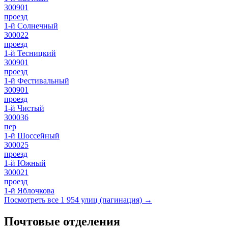
300901
проезд
1-й Солнечный
300022
проезд
1-й Тесницкий
300901
проезд
1-й Фестивальный
300901
проезд
1-й Чистый
300036
пер
1-й Шоссейный
300025
проезд
1-й Южный
300021
проезд
1-й Яблочкова
Посмотреть все 1 954 улиц (пагинация) →
Почтовые отделения