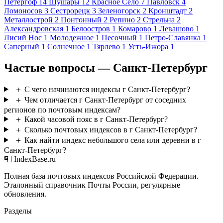
Петергоф
14
Шушары
12
Красное Село
7
Павловск
4
Ломоносов
3
Сестрорецк
3
Зеленогорск
2
Кронштадт
2
Металлострой
2
Понтонный
2
Репино
2
Стрельна
2
Александровская
1
Белоостров
1
Комарово
1
Левашово
1
Лисий Нос
1
Молодежное
1
Песочный
1
Петро-Славянка
1
Саперный
1
Солнечное
1
Тярлево
1
Усть-Ижора
1
Частые вопросы — Санкт-Петербург
＋
С чего начинаются индексы г Санкт-Петербург?
＋
Чем отличается г Санкт-Петербург от соседних
регионов по почтовым индексам?
＋
Какой часовой пояс в г Санкт-Петербург?
＋
Сколько почтовых индексов в г Санкт-Петербург?
＋
Как найти индекс небольшого села или деревни в г
Санкт-Петербург?
📮 IndexBase.ru
Полная база почтовых индексов Российской Федерации.
Эталонный справочник Почты России, регулярные
обновления.
Разделы