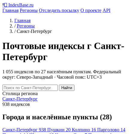
📮
IndexBase
.ru
Главная
Регионы
Отследить посылку
О проекте
API
Главная
/
Регионы
/
Санкт-Петербург
Почтовые индексы г Санкт-
Петербург
1 055 индексов по 27 населённым пунктам.
Федеральный
округ: Северо-Западный · Часовой пояс: UTC+3
Найти
Столица региона
Санкт-Петербург
938 индексов
Города и населённые пункты (28)
Санкт-Петербург
938
Пушкин
20
Колпино
16
Парголово
14