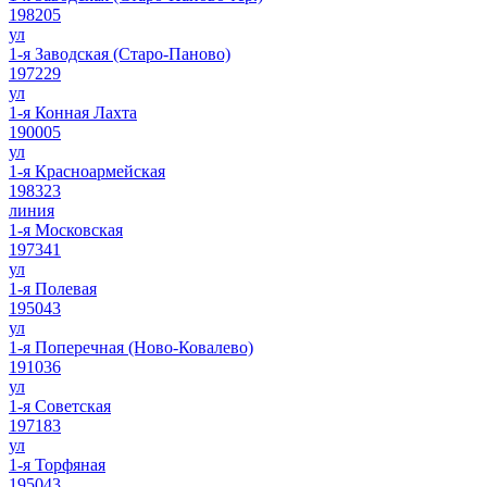
198205
ул
1-я Заводская (Старо-Паново)
197229
ул
1-я Конная Лахта
190005
ул
1-я Красноармейская
198323
линия
1-я Московская
197341
ул
1-я Полевая
195043
ул
1-я Поперечная (Ново-Ковалево)
191036
ул
1-я Советская
197183
ул
1-я Торфяная
195043