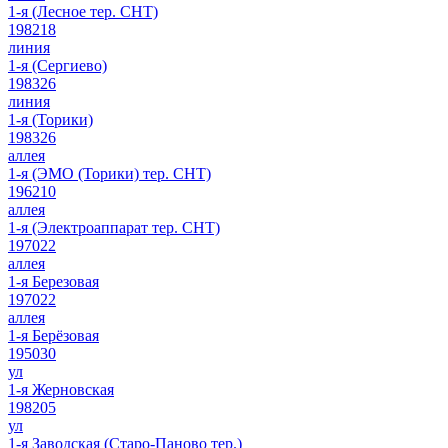
1-я (Лесное тер. СНТ)
198218
линия
1-я (Сергиево)
198326
линия
1-я (Торики)
198326
аллея
1-я (ЭМО (Торики) тер. СНТ)
196210
аллея
1-я (Электроаппарат тер. СНТ)
197022
аллея
1-я Березовая
197022
аллея
1-я Берёзовая
195030
ул
1-я Жерновская
198205
ул
1-я Заводская (Старо-Паново тер.)