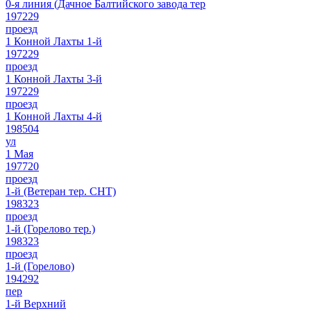
0-я линия (Дачное Балтийского завода тер
197229
проезд
1 Конной Лахты 1-й
197229
проезд
1 Конной Лахты 3-й
197229
проезд
1 Конной Лахты 4-й
198504
ул
1 Мая
197720
проезд
1-й (Ветеран тер. СНТ)
198323
проезд
1-й (Горелово тер.)
198323
проезд
1-й (Горелово)
194292
пер
1-й Верхний