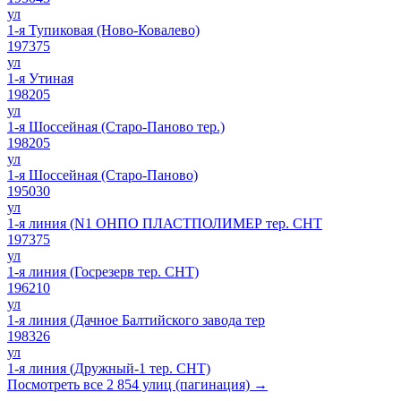
ул
1-я Тупиковая (Ново-Ковалево)
197375
ул
1-я Утиная
198205
ул
1-я Шоссейная (Старо-Паново тер.)
198205
ул
1-я Шоссейная (Старо-Паново)
195030
ул
1-я линия (N1 ОНПО ПЛАСТПОЛИМЕР тер. СНТ
197375
ул
1-я линия (Госрезерв тер. СНТ)
196210
ул
1-я линия (Дачное Балтийского завода тер
198326
ул
1-я линия (Дружный-1 тер. СНТ)
Посмотреть все 2 854 улиц (пагинация) →