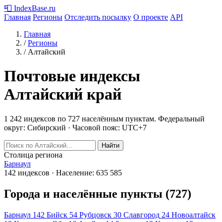
📮
IndexBase
.ru
Главная
Регионы
Отследить посылку
О проекте
API
Главная
/
Регионы
/
Алтайский
Почтовые индексы
Алтайский край
1 242 индексов по 727 населённым пунктам.
Федеральный
округ: Сибирский · Часовой пояс: UTC+7
Найти
Столица региона
Барнаул
142 индексов · Население: 635 585
Города и населённые пункты (727)
Барнаул
142
Бийск
54
Рубцовск
30
Славгород
24
Новоалтайск