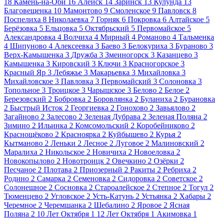
18
Камень-на-Оби
16
Алейск
14
Заринск
13
Кулунда
13
Благовещенка
10
Мамонтово
9
Смоленское
9
Павловск
8
Поспелиха
8
Николаевка
7
Горняк
6
Покровка
6
Алтайское
5
Берёзовка
5
Ельцовка
5
Октябрьский
5
Первомайское
5
Александровка
4
Волчиха
4
Мирный
4
Романово
4
Тальменка
4
Шипуново
4
Алексеевка
3
Баево
3
Белокуриха
3
Бураново
3
Верх-Камышенка
3
Дружба
3
Змеиногорск
3
Казанцево
3
Камышенка
3
Кировский
3
Ключи
3
Красногорское
3
Красный Яр
3
Лебяжье
3
Макарьевка
3
Михайловка
3
Михайловское
3
Павловка
3
Первомайский
3
Солоновка
3
Топольное
3
Троицкое
3
Чарышское
3
Белово
2
Белое
2
Березовский
2
Бобровка
2
Боровлянка
2
Буланиха
2
Бурановка
2
Быстрый Исток
2
Георгиевка
2
Гонохово
2
Завьялово
2
Загайново
2
Залесово
2
Зеленая Дубрава
2
Зеленая Поляна
2
Зимино
2
Ильинка
2
Комсомольский
2
Коробейниково
2
Краснощёково
2
Красноярка
2
Куйбышево
2
Курья
2
Кытманово
2
Леньки
2
Лесное
2
Луговое
2
Малиновский
2
Маралиха
2
Никольское
2
Новичиха
2
Новоеловка
2
Новокопылово
2
Новотроицк
2
Овечкино
2
Озёрки
2
Песчаное
2
Плотава
2
Приозерный
2
Ракиты
2
Ребриха
2
Родино
2
Самарка
2
Семеновка
2
Сидоровка
2
Советское
2
Солонешное
2
Сосновка
2
Староалейское
2
Степное
2
Тогул
2
Тюменцево
2
Угловское
2
Усть-Катунь
2
Устьянка
2
Хабары
2
Черемное
2
Черемшанка
2
Шебалино
2
Яровое
2
Ясная
Поляна
2
10 Лет Октября
1
12 Лет Октября
1
Акимовка
1