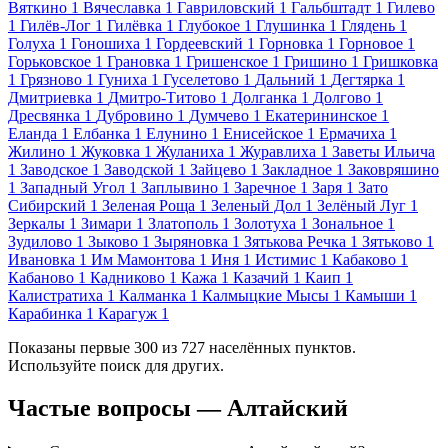
Вяткино
1
Вячеславка
1
Гавриловский
1
Гальбштадт
1
Гилево
1
Гилёв-Лог
1
Гилёвка
1
Глубокое
1
Глушинка
1
Глядень
1
Голуха
1
Гоношиха
1
Гордеевский
1
Горновка
1
Горновое
1
Горьковское
1
Грановка
1
Гришенское
1
Гришино
1
Гришковка
1
Грязново
1
Гуниха
1
Гуселетово
1
Дальний
1
Дегтярка
1
Дмитриевка
1
Дмитро-Титово
1
Долганка
1
Долгово
1
Дресвянка
1
Дубровино
1
Думчево
1
Екатерининское
1
Еланда
1
Елбанка
1
Елунино
1
Енисейское
1
Ермачиха
1
Жилино
1
Жуковка
1
Жуланиха
1
Журавлиха
1
Заветы Ильича
1
Заводское
1
Заводской
1
Зайцево
1
Закладное
1
Заковряшино
1
Западный Угол
1
Заплывино
1
Заречное
1
Заря
1
Зато
Сибирский
1
Зеленая Роща
1
Зеленый Дол
1
Зелёный Луг
1
Зеркалы
1
Зимари
1
Златополь
1
Золотуха
1
Зональное
1
Зудилово
1
Зыково
1
Зыряновка
1
Зятькова Речка
1
Зятьково
1
Ивановка
1
Им Мамонтова
1
Иня
1
Истимис
1
Кабаково
1
Кабаново
1
Кадниково
1
Кажа
1
Казачий
1
Каип
1
Калистратиха
1
Калманка
1
Калмыцкие Мысы
1
Камыши
1
Карабинка
1
Карагуж
1
Показаны первые 300 из 727 населённых пунктов.
Используйте поиск для других.
Частые вопросы — Алтайский