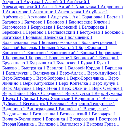
Акулово
1
Акутиха
1
Аламбай
1
Алейский
1
Александровский
1
Аллак
1
Алтай
1
Ананьевка
1
Андроново
1
Анисимово
1
Антипино
1
Антоньевка
1
Ануйское
1
Арбузовка
1
Асямовка
1
Ащегуль
1
Ая
1
Барановка
1
Бастан
1
Баталово
1
Батурово
1
Баюново
1
Баюновские Ключи
1
Безголосово
1
Безрукавка
1
Беловский
1
Белояровка
1
Березовка
1
Березово
1
Беспаловский
1
Бестужево
1
Бобково
1
Богатское
1
Большая Шелковка
1
Большевик
1
Большепанюшево
1
Большеромановка
1
Большеугренево
1
Большой Бащелак
1
Большой Калтай
1
Бор-Форпост
1
Борисовка
1
Борисово
1
Борисовский
1
Бориха
1
Боровиково
1
Боровиха
1
Боровое
1
Боровское
1
Боронский
1
Бочкари
1
Брусенцево
1
Бугрышиха
1
Буканское
1
Бурла
1
Буян
1
Быково
1
Быстрянка
1
Вавилон
1
Валовой Кордон
1
Варшава
1
Васильчуки
1
Велижанка
1
Верх-Аллак
1
Верх-Ануйское
1
Верх-Бехтемир
1
Верх-Бобровка
1
Верх-Боровлянка
1
Верх-
Жилино
1
Верх-Катунское
1
Верх-Коптелка
1
Верх-Кучук
1
Верх-Марушка
1
Верх-Неня
1
Верх-Обский
1
Верх-Озерное
1
Верх-Пайва
1
Верх-Слюдянка
1
Верх-Суетка
1
Верх-Чуманка
1
Верх-Шубинка
1
Верх-Яминское
1
Вершинино
1
Веселая
Дубрава
1
Веселоярск
1
Ветелки
1
Ветренно-Телеутское
1
Видоново
1
Виноградовка
1
Вишнёвка
1
Воеводское
1
Воздвиженка
1
Вознесенка
1
Вознесенский
1
Володарка
1
Волчно-Бурлинское
1
Ворониха
1
Воскресенка
1
Вострово
1
Вторая Каменка
1
Вылково
1
Выползово
1
Высокая Грива
1