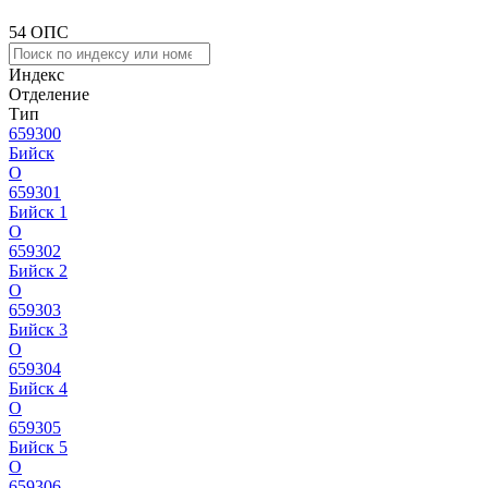
54 ОПС
Индекс
Отделение
Тип
659300
Бийск
О
659301
Бийск 1
О
659302
Бийск 2
О
659303
Бийск 3
О
659304
Бийск 4
О
659305
Бийск 5
О
659306