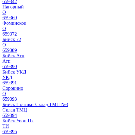
659342
Нагорный
О
659369
Фоминское
О
659372
Бийск 72
О
659389
Бийск Атп
Атп
659390
Бийск УКД
УКД
659391
Сорокино
О
659393
Бийск Почтамт Склад ТМЦ №3
Склад ТМЦ
659394
Бийск Уооп Пк
ТИ
659395