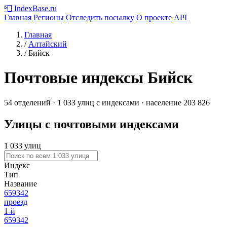
📮
IndexBase
.ru
Главная
Регионы
Отследить посылку
О проекте
API
Главная
/
Алтайский
/
Бийск
Почтовые индексы Бийск
54 отделений · 1 033 улиц с индексами · население 203 826
Улицы с почтовыми индексами
1 033 улиц
Индекс
Тип
Название
659342
проезд
1-й
659342