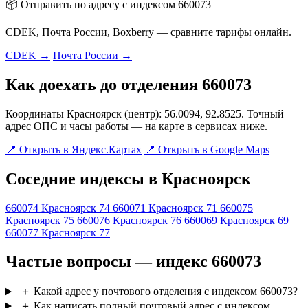
📦 Отправить по адресу с индексом 660073
CDEK, Почта России, Boxberry — сравните тарифы онлайн.
CDEK →
Почта России →
Как доехать до отделения 660073
Координаты Красноярск (центр): 56.0094, 92.8525. Точный
адрес ОПС и часы работы — на карте в сервисах ниже.
📍 Открыть в Яндекс.Картах
📍 Открыть в Google Maps
Соседние индексы в Красноярск
660074
Красноярск 74
660071
Красноярск 71
660075
Красноярск 75
660076
Красноярск 76
660069
Красноярск 69
660077
Красноярск 77
Частые вопросы — индекс 660073
＋
Какой адрес у почтового отделения с индексом 660073?
＋
Как написать полный почтовый адрес с индексом