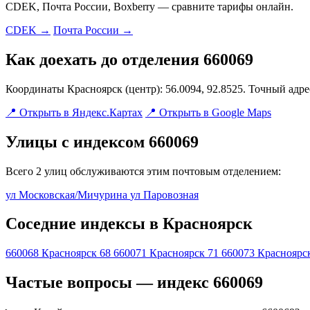
CDEK, Почта России, Boxberry — сравните тарифы онлайн.
CDEK →
Почта России →
Как доехать до отделения 660069
Координаты Красноярск (центр): 56.0094, 92.8525. Точный адр
📍 Открыть в Яндекс.Картах
📍 Открыть в Google Maps
Улицы с индексом 660069
Всего 2 улиц обслуживаются этим почтовым отделением:
ул Московская/Мичурина
ул Паровозная
Соседние индексы в Красноярск
660068
Красноярск 68
660071
Красноярск 71
660073
Красноярс
Частые вопросы — индекс 660069