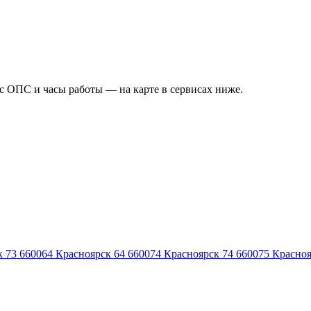
ес ОПС и часы работы — на карте в сервисах ниже.
к 73
660064
Красноярск 64
660074
Красноярск 74
660075
Красноя