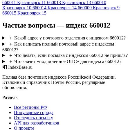
660011
Красноярск 11
660013
Красноярск 13
660010
Красноярск 10
660014
Красноярск 14
660009
Красноярск 9
660015
Красноярск 15
Частые вопросы — индекс 660012
＋
Какой адрес у почтового отделения с индексом 660012?
＋
Как написать полный почтовый адрес с индексом
660012?
＋
Что делать, если посылка с индексом 660012 не пришла?
＋
Что значит «подчинённое ОПС» для индекса 660012?
📮 IndexBase.ru
Полная база почтовых индексов Российской Федерации.
Эталонный справочник Почты России, регулярные
обновления.
Разделы
Все регионы РФ
Популярные города
Отследить посылку
API для разработчиков
О проекте