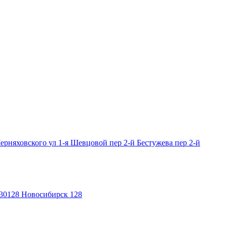
Черняховского
ул 1-я Шевцовой
пер 2-й Бестужева
пер 2-й
30128
Новосибирск 128