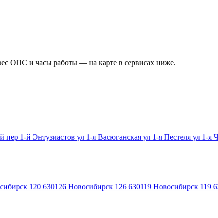
рес ОПС и часы работы — на карте в сервисах ниже.
ой
пер 1-й Энтузиастов
ул 1-я Васюганская
ул 1-я Пестеля
ул 1-я 
сибирск 120
630126
Новосибирск 126
630119
Новосибирск 119
6