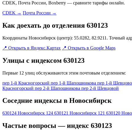
CDEK, Почта России, Boxberry — сравните тарифы онлайн.
CDEK →
Почта России →
Как доехать до отделения 630123
Координаты Новосибирск (центр): 55.0282, 82.9211. Точный ад
📍 Открыть в Яндекс.Картах
📍 Открыть в Google Maps
Улицы с индексом 630123
Первые 12 улиц обслуживаются этим почтовым отделением:
пер 1-й Красногорский
пер 1-й Шапошникова
пер 1-й Шевцов
Красногорский
пер 2-й Шапошникова
пер 2-й Шевцовой
Соседние индексы в Новосибирск
630124
Новосибирск 124
630121
Новосибирск 121
630120
Ново
Частые вопросы — индекс 630123