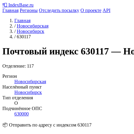
📮
IndexBase
.ru
Главная
Регионы
Отследить посылку
О проекте
API
Главная
/
Новосибирская
/
Новосибирск
/
630117
Почтовый индекс
630117
— Но
Отделение: 117
Регион
Новосибирская
Населённый пункт
Новосибирск
Тип отделения
О
Подчинённое ОПС
630000
📦 Отправить по адресу с индексом 630117