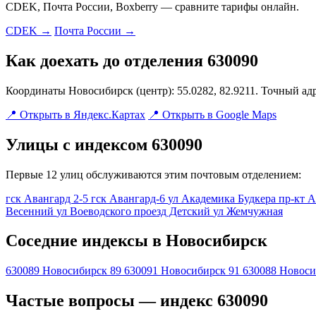
CDEK, Почта России, Boxberry — сравните тарифы онлайн.
CDEK →
Почта России →
Как доехать до отделения 630090
Координаты Новосибирск (центр): 55.0282, 82.9211. Точный ад
📍 Открыть в Яндекс.Картах
📍 Открыть в Google Maps
Улицы с индексом 630090
Первые 12 улиц обслуживаются этим почтовым отделением:
гск Авангард 2-5
гск Авангард-6
ул Академика Будкера
пр-кт 
Весенний
ул Воеводского
проезд Детский
ул Жемчужная
Соседние индексы в Новосибирск
630089
Новосибирск 89
630091
Новосибирск 91
630088
Новоси
Частые вопросы — индекс 630090