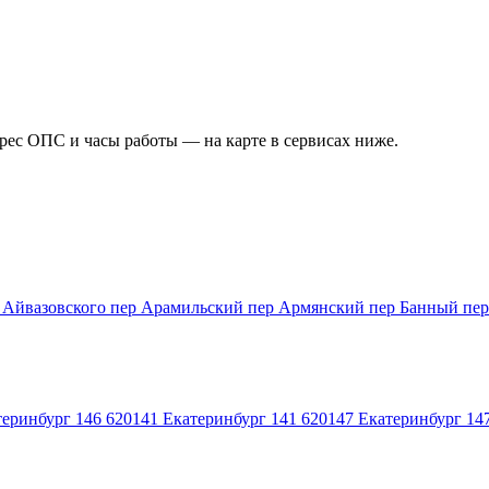
дрес ОПС и часы работы — на карте в сервисах ниже.
 Айвазовского
пер Арамильский
пер Армянский
пер Банный
пе
теринбург 146
620141
Екатеринбург 141
620147
Екатеринбург 14