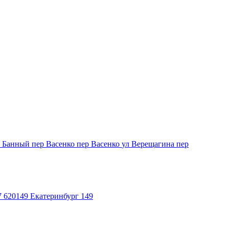
р Банный
пер Васенко
пер Васенко
ул Верещагина
пер
7
620149
Екатеринбург 149