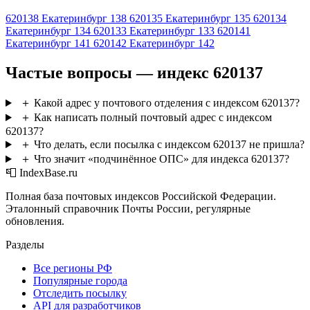
620138
Екатеринбург 138
620135
Екатеринбург 135
620134
Екатеринбург 134
620133
Екатеринбург 133
620141
Екатеринбург 141
620142
Екатеринбург 142
Частые вопросы — индекс 620137
＋
Какой адрес у почтового отделения с индексом 620137?
＋
Как написать полный почтовый адрес с индексом
620137?
＋
Что делать, если посылка с индексом 620137 не пришла?
＋
Что значит «подчинённое ОПС» для индекса 620137?
📮 IndexBase.ru
Полная база почтовых индексов Российской Федерации.
Эталонный справочник Почты России, регулярные
обновления.
Разделы
Все регионы РФ
Популярные города
Отследить посылку
API для разработчиков