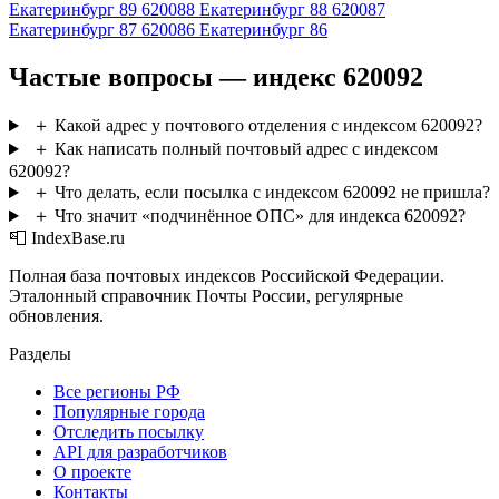
Екатеринбург 89
620088
Екатеринбург 88
620087
Екатеринбург 87
620086
Екатеринбург 86
Частые вопросы — индекс 620092
＋
Какой адрес у почтового отделения с индексом 620092?
＋
Как написать полный почтовый адрес с индексом
620092?
＋
Что делать, если посылка с индексом 620092 не пришла?
＋
Что значит «подчинённое ОПС» для индекса 620092?
📮 IndexBase.ru
Полная база почтовых индексов Российской Федерации.
Эталонный справочник Почты России, регулярные
обновления.
Разделы
Все регионы РФ
Популярные города
Отследить посылку
API для разработчиков
О проекте
Контакты