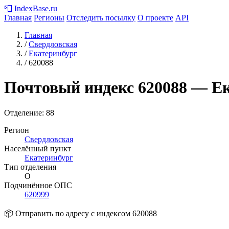
📮
IndexBase
.ru
Главная
Регионы
Отследить посылку
О проекте
API
Главная
/
Свердловская
/
Екатеринбург
/
620088
Почтовый индекс
620088
— Ек
Отделение: 88
Регион
Свердловская
Населённый пункт
Екатеринбург
Тип отделения
О
Подчинённое ОПС
620999
📦 Отправить по адресу с индексом 620088