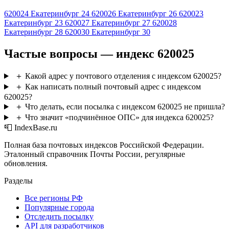
620024
Екатеринбург 24
620026
Екатеринбург 26
620023
Екатеринбург 23
620027
Екатеринбург 27
620028
Екатеринбург 28
620030
Екатеринбург 30
Частые вопросы — индекс 620025
＋
Какой адрес у почтового отделения с индексом 620025?
＋
Как написать полный почтовый адрес с индексом
620025?
＋
Что делать, если посылка с индексом 620025 не пришла?
＋
Что значит «подчинённое ОПС» для индекса 620025?
📮 IndexBase.ru
Полная база почтовых индексов Российской Федерации.
Эталонный справочник Почты России, регулярные
обновления.
Разделы
Все регионы РФ
Популярные города
Отследить посылку
API для разработчиков