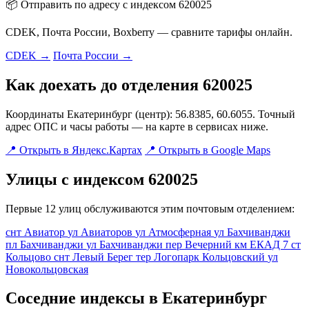
📦 Отправить по адресу с индексом 620025
CDEK, Почта России, Boxberry — сравните тарифы онлайн.
CDEK →
Почта России →
Как доехать до отделения 620025
Координаты Екатеринбург (центр): 56.8385, 60.6055. Точный
адрес ОПС и часы работы — на карте в сервисах ниже.
📍 Открыть в Яндекс.Картах
📍 Открыть в Google Maps
Улицы с индексом 620025
Первые 12 улиц обслуживаются этим почтовым отделением:
снт Авиатор
ул Авиаторов
ул Атмосферная
ул Бахчиванджи
пл Бахчиванджи
ул Бахчиванджи
пер Вечерний
км ЕКАД 7
ст
Кольцово
снт Левый Берег
тер Логопарк Кольцовский
ул
Новокольцовская
Соседние индексы в Екатеринбург