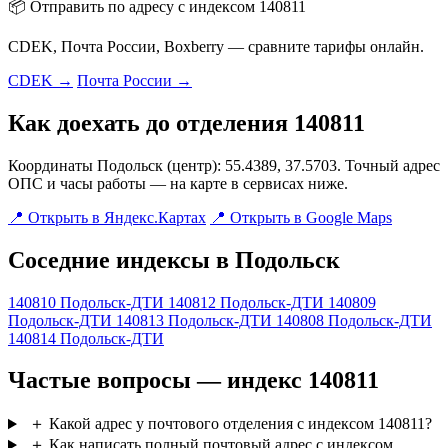
📦 Отправить по адресу с индексом 140811
CDEK, Почта России, Boxberry — сравните тарифы онлайн.
CDEK →
Почта России →
Как доехать до отделения 140811
Координаты Подольск (центр): 55.4389, 37.5703. Точный адрес
ОПС и часы работы — на карте в сервисах ниже.
📍 Открыть в Яндекс.Картах
📍 Открыть в Google Maps
Соседние индексы в Подольск
140810
Подольск-ДТИ
140812
Подольск-ДТИ
140809
Подольск-ДТИ
140813
Подольск-ДТИ
140808
Подольск-ДТИ
140814
Подольск-ДТИ
Частые вопросы — индекс 140811
＋
Какой адрес у почтового отделения с индексом 140811?
＋
Как написать полный почтовый адрес с индексом