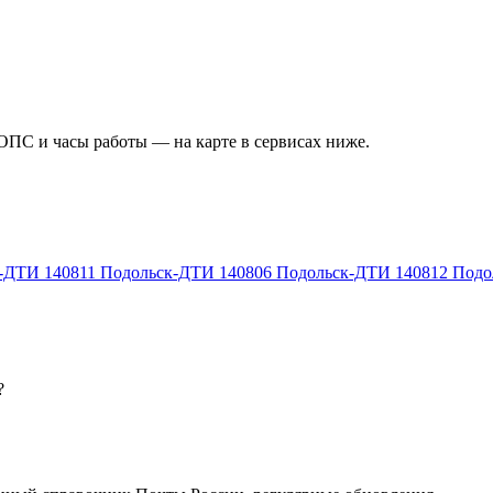
 ОПС и часы работы — на карте в сервисах ниже.
к-ДТИ
140811
Подольск-ДТИ
140806
Подольск-ДТИ
140812
Подо
?