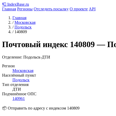
📮
IndexBase
.ru
Главная
Регионы
Отследить посылку
О проекте
API
Главная
/
Московская
/
Подольск
/
140809
Почтовый индекс
140809
— По
Отделение: Подольск-ДТИ
Регион
Московская
Населённый пункт
Подольск
Тип отделения
ДТИ
Подчинённое ОПС
140961
📦 Отправить по адресу с индексом 140809