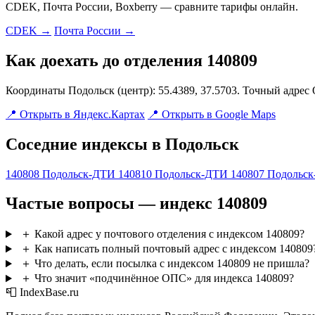
CDEK, Почта России, Boxberry — сравните тарифы онлайн.
CDEK →
Почта России →
Как доехать до отделения 140809
Координаты Подольск (центр): 55.4389, 37.5703. Точный адрес
📍 Открыть в Яндекс.Картах
📍 Открыть в Google Maps
Соседние индексы в Подольск
140808
Подольск-ДТИ
140810
Подольск-ДТИ
140807
Подольс
Частые вопросы — индекс 140809
＋
Какой адрес у почтового отделения с индексом 140809?
＋
Как написать полный почтовый адрес с индексом 140809
＋
Что делать, если посылка с индексом 140809 не пришла?
＋
Что значит «подчинённое ОПС» для индекса 140809?
📮 IndexBase.ru