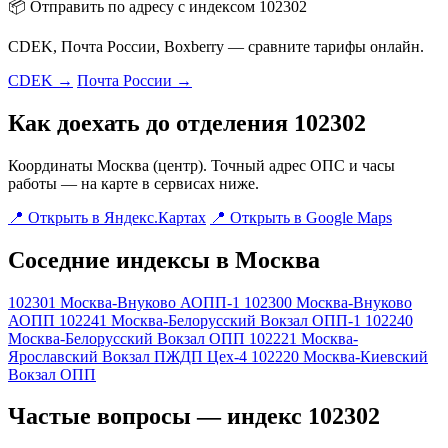
📦 Отправить по адресу с индексом 102302
CDEK, Почта России, Boxberry — сравните тарифы онлайн.
CDEK →
Почта России →
Как доехать до отделения 102302
Координаты Москва (центр). Точный адрес ОПС и часы
работы — на карте в сервисах ниже.
📍 Открыть в Яндекс.Картах
📍 Открыть в Google Maps
Соседние индексы в Москва
102301
Москва-Внуково АОПП-1
102300
Москва-Внуково
АОПП
102241
Москва-Белорусский Вокзал ОПП-1
102240
Москва-Белорусский Вокзал ОПП
102221
Москва-
Ярославский Вокзал ПЖДП Цех-4
102220
Москва-Киевский
Вокзал ОПП
Частые вопросы — индекс 102302