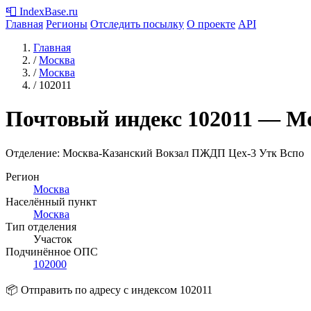
📮
IndexBase
.ru
Главная
Регионы
Отследить посылку
О проекте
API
Главная
/
Москва
/
Москва
/
102011
Почтовый индекс
102011
— Мо
Отделение: Москва-Казанский Вокзал ПЖДП Цех-3 Утк Вспо
Регион
Москва
Населённый пункт
Москва
Тип отделения
Участок
Подчинённое ОПС
102000
📦 Отправить по адресу с индексом 102011