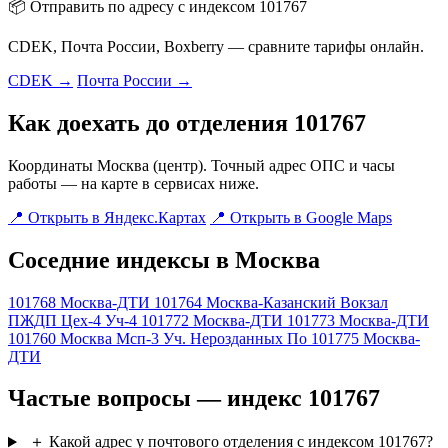
📦 Отправить по адресу с индексом 101767
CDEK, Почта России, Boxberry — сравните тарифы онлайн.
CDEK →
Почта России →
Как доехать до отделения 101767
Координаты Москва (центр). Точный адрес ОПС и часы
работы — на карте в сервисах ниже.
📍 Открыть в Яндекс.Картах
📍 Открыть в Google Maps
Соседние индексы в Москва
101768
Москва-ДТИ
101764
Москва-Казанский Вокзал
ПЖДП Цех-4 Уч-4
101772
Москва-ДТИ
101773
Москва-ДТИ
101760
Москва Мсп-3 Уч. Нерозданных По
101775
Москва-
ДТИ
Частые вопросы — индекс 101767
＋
Какой адрес у почтового отделения с индексом 101767?