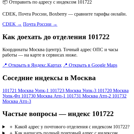
📦 Отправить по адресу с индексом 101722
CDEK, Почта России, Boxberry — сравните тарифы онлайн.
CDEK →
Почта России →
Как доехать до отделения 101722
Координаты Москва (центр). Точный адрес ОПС и часы
работы — на карте в сервисах ниже.
📍 Открыть в Яндекс.Картах
📍 Открыть в Google Maps
Соседние индексы в Москва
101721
Москва Уопк-1
101723
Москва Уопк-3
101720
Москва
Уопк-Фл
101730
Москва Атп-1
101731
Москва Атп-2
101732
Москва Атп-3
Частые вопросы — индекс 101722
＋
Какой адрес у почтового отделения с индексом 101722?
＋
Как написать полный почтовый адрес с индексом