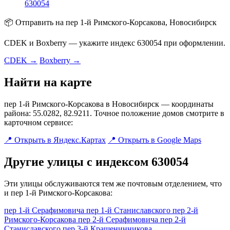
630054
📦 Отправить на пер 1-й Римского-Корсакова, Новосибирск
CDEK и Boxberry — укажите индекс 630054 при оформлении.
CDEK →
Boxberry →
Найти на карте
пер 1-й Римского-Корсакова в Новосибирск — координаты
района: 55.0282, 82.9211. Точное положение домов смотрите в
карточном сервисе:
📍 Открыть в Яндекс.Картах
📍 Открыть в Google Maps
Другие улицы с индексом 630054
Эти улицы обслуживаются тем же почтовым отделением, что
и пер 1-й Римского-Корсакова:
пер 1-й Серафимовича
пер 1-й Станиславского
пер 2-й
Римского-Корсакова
пер 2-й Серафимовича
пер 2-й
Станиславского
пер 3-й Крашенинникова