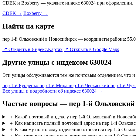
CDEK и Boxberry — укажите индекс 630024 при оформлении.
CDEK →
Boxberry →
Найти на карте
пер 1-й Ольховский в Новосибирск — координаты района: 55.02
📍 Открыть в Яндекс.Картах
📍 Открыть в Google Maps
Другие улицы с индексом 630024
Эти улицы обслуживаются тем же почтовым отделением, что и 
пер 1-й Бурденко
пер 1-й Мира
пер 1-й Черкасский
пер 1-й Чу
Все улицы и подробности об индексе 630024 →
Частые вопросы — пер 1-й Ольховский
＋
Какой почтовый индекс у пер 1-й Ольховский в Новосиб
＋
Как написать полный почтовый адрес на пер 1-й Ольхов
＋
К какому почтовому отделению относится пер 1-й Ольхо
＋
Как уточнить индекс конкретного дома на пер 1-й Ольхо