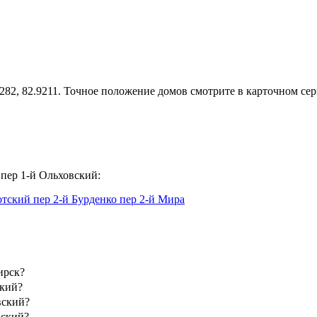
82, 82.9211. Точное положение домов смотрите в карточном сер
пер 1-й Ольховский:
котский
пер 2-й Бурденко
пер 2-й Мира
ирск?
ский?
вский?
вский?