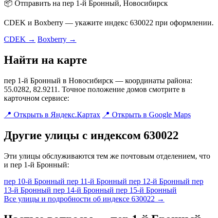
📦 Отправить на пер 1-й Бронный, Новосибирск
CDEK и Boxberry — укажите индекс 630022 при оформлении.
CDEK →
Boxberry →
Найти на карте
пер 1-й Бронный в Новосибирск — координаты района:
55.0282, 82.9211. Точное положение домов смотрите в
карточном сервисе:
📍 Открыть в Яндекс.Картах
📍 Открыть в Google Maps
Другие улицы с индексом 630022
Эти улицы обслуживаются тем же почтовым отделением, что
и пер 1-й Бронный:
пер 10-й Бронный
пер 11-й Бронный
пер 12-й Бронный
пер
13-й Бронный
пер 14-й Бронный
пер 15-й Бронный
Все улицы и подробности об индексе 630022 →