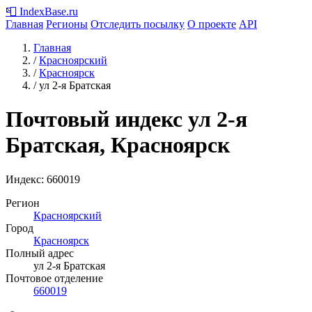
📮
IndexBase
.ru
Главная
Регионы
Отследить посылку
О проекте
API
Главная
/
Красноярский
/
Красноярск
/
ул 2-я Братская
Почтовый индекс ул 2-я
Братская, Красноярск
Индекс:
660019
Регион
Красноярский
Город
Красноярск
Полный адрес
ул 2-я Братская
Почтовое отделение
660019