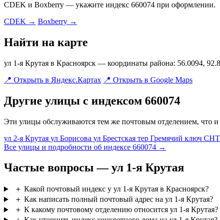
CDEK и Boxberry — укажите индекс 660074 при оформлении.
CDEK →
Boxberry →
Найти на карте
ул 1-я Крутая в Красноярск — координаты района: 56.0094, 92.
📍 Открыть в Яндекс.Картах
📍 Открыть в Google Maps
Другие улицы с индексом 660074
Эти улицы обслуживаются тем же почтовым отделением, что и у
ул 2-я Крутая
ул Борисова
ул Брестская
тер Гремячий ключ СН
Все улицы и подробности об индексе 660074 →
Частые вопросы — ул 1-я Крутая
＋
Какой почтовый индекс у ул 1-я Крутая в Красноярск?
＋
Как написать полный почтовый адрес на ул 1-я Крутая?
＋
К какому почтовому отделению относится ул 1-я Крутая?
＋
Как уточнить индекс конкретного дома на ул 1-я Крутая?