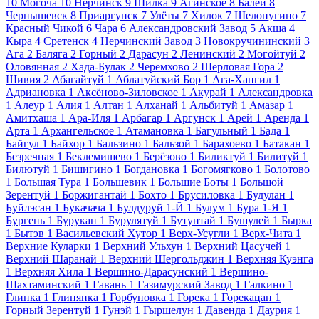
10
Могоча
10
Нерчинск
9
Шилка
9
Агинское
8
Балей
8
Чернышевск
8
Приаргунск
7
Улёты
7
Хилок
7
Шелопугино
7
Красный Чикой
6
Чара
6
Александровский Завод
5
Акша
4
Кыра
4
Сретенск
4
Нерчинский Завод
3
Новокручининский
3
Ага
2
Баляга
2
Горный
2
Дарасун
2
Ленинский
2
Могойтуй
2
Оловянная
2
Хада-Булак
2
Черемхово
2
Шерловая Гора
2
Шивия
2
Абагайтуй
1
Аблатуйский Бор
1
Ага-Хангил
1
Адриановка
1
Аксёново-Зиловское
1
Акурай
1
Александровка
1
Алеур
1
Алия
1
Алтан
1
Алханай
1
Альбитуй
1
Амазар
1
Амитхаша
1
Ара-Иля
1
Арбагар
1
Аргунск
1
Арей
1
Аренда
1
Арта
1
Архангельское
1
Атамановка
1
Багульный
1
Бада
1
Байгул
1
Байхор
1
Бальзино
1
Бальзой
1
Барахоево
1
Батакан
1
Безречная
1
Беклемишево
1
Берёзово
1
Биликтуй
1
Билитуй
1
Билютуй
1
Бишигино
1
Богдановка
1
Богомягково
1
Болотово
1
Большая Тура
1
Большевик
1
Большие Боты
1
Большой
Зерентуй
1
Боржигантай
1
Бохто
1
Брусиловка
1
Будулан
1
Буйлэсан
1
Букачача
1
Булдуруй 1-Й
1
Булум
1
Бура 1-Я
1
Бургень
1
Бурукан
1
Бурулятуй
1
Бутунтай
1
Бушулей
1
Бырка
1
Бытэв
1
Васильевский Хутор
1
Верх-Усугли
1
Верх-Чита
1
Верхние Куларки
1
Верхний Ульхун
1
Верхний Цасучей
1
Верхний Шаранай
1
Верхний Шергольджин
1
Верхняя Куэнга
1
Верхняя Хила
1
Вершино-Дарасунский
1
Вершино-
Шахтаминский
1
Гавань
1
Газимурский Завод
1
Галкино
1
Глинка
1
Глинянка
1
Горбуновка
1
Горека
1
Горекацан
1
Горный Зерентуй
1
Гунэй
1
Гыршелун
1
Давенда
1
Даурия
1