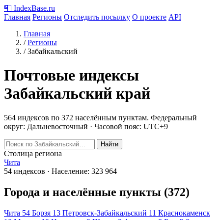
📮
IndexBase
.ru
Главная
Регионы
Отследить посылку
О проекте
API
Главная
/
Регионы
/
Забайкальский
Почтовые индексы
Забайкальский край
564 индексов по 372 населённым пунктам.
Федеральный
округ: Дальневосточный · Часовой пояс: UTC+9
Найти
Столица региона
Чита
54 индексов · Население: 323 964
Города и населённые пункты (372)
Чита
54
Борзя
13
Петровск-Забайкальский
11
Краснокаменск