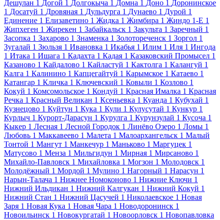
Дешулан
1
Догой
1
Долгокыча
1
Домна
1
Доно
1
Доронинское
1
Досатуй
1
Дровяная
1
Дульдурга
1
Дунаево
1
Дурой
1
Единение
1
Елизаветино
1
Жидка
1
Жимбира
1
Жиндо 1-Е
1
Жипхеген
1
Жирекен
1
Забайкальск
1
Закульта
1
Заречный
1
Засопка
1
Захарово
1
Знаменка
1
Золотореченск
1
Зоргол
1
Зугалай
1
Зюльзя
1
Ивановка
1
Икабья
1
Илим
1
Иля
1
Ингода
1
Итака
1
Ишага
1
Кадахта
1
Кадая
1
Казаковский Промысел
1
Казаново
1
Кайдалово
1
Кайластуй
1
Кактолга
1
Калангуй
1
Калга
1
Калинино
1
Капцегайтуй
1
Карымское
1
Катаево
1
Катангар
1
Кличка
1
Ключевский
1
Ковыли
1
Козлово
1
Кокуй
1
Комсомольское
1
Кондуй
1
Красная Ималка
1
Красная
Речка
1
Красный Великан
1
Ксеньевка
1
Куанда
1
Кубухай
1
Кузнецово
1
Куйтун
1
Кука
1
Кули
1
Кулусутай
1
Кункур
1
Курлыч
1
Курорт-Дарасун
1
Курулга
1
Курунзулай
1
Кусоча
1
Кыкер
1
Лесная
1
Лесной Городок
1
Линёво Озеро
1
Ломы
1
Любовь
1
Маккавеево
1
Малета
1
Малоархангельск
1
Малый
Тонтой
1
Мангут
1
Манкечур
1
Маньково
1
Маргуцек
1
Матусово
1
Менза
1
Мильгидун
1
Мирная
1
Мирсаново
1
Михайло-Павловск
1
Михайловка
1
Могзон
1
Молодовск
1
Молодёжный
1
Мордой
1
Мулино
1
Нагорный
1
Нарасун
1
Нарын-Талача
1
Нижнее Номоконово
1
Нижние Ключи
1
Нижний Ильдикан
1
Нижний Калгукан
1
Нижний Кокуй
1
Нижний Стан
1
Нижний Цасучей
1
Николаевское
1
Новая
Заря
1
Новая Кука
1
Новая Чара
1
Новодоронинск
1
Новоильинск
1
Новокургатай
1
Новоорловск
1
Новопавловка