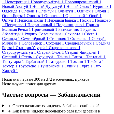
1
Новотроицк
1
Новоцурухайтуй
1
Новоширокинский
1
Новый Акатуй
1
Новый Дурулгуй
1
Новый Олов
1
Нуринск
1
Олдонда
1
Олекан
1
Оленгуй
1
Олентуй
1
Олинск
1
Олочи
1
Онон-Борзя
1
Ононск
1
Ононское
1
Орловский
1
Орой
1
Ортуй
1
Первомайский
1
Передняя Бырка
1
Пески
1
Пешково
1
Погадаево
1
Пограничный
1
Подойницыно
1
Прииск
Большая Речка
1
Приисковый
1
Размахнино
1
Рудник
Абагайтуй
1
Рудник Солонечный
1
Сахюрта
1
Сбега
1
Селинда
1
Семиозёрный
1
Сивяково
1
Смоленка
1
Соктуй-
Милозан
1
Соловьёвск
1
Сохондо
1
Среднеаргунск
1
Средняя
Борзя
1
Станция-Укурей
1
Старолончаково
1
Староцурухайтуй
1
Старый Олов
1
Старый Чиндалей
1
Степной
1
Степь
1
Судунтуй
1
Тайна
1
Танга
1
Таптанай
1
Таптугары
1
Тарбагатай
1
Татаурово
1
Токчин
1
Толбага
1
Тохтор
1
Трубачёво
1
Тунгокочен
1
Тупик
1
Турга
1
Тут-
Халтуй
1
Показаны первые 300 из 372 населённых пунктов.
Используйте поиск для других.
Частые вопросы — Забайкальский
＋
С чего начинаются индексы Забайкальский край?
＋
Как найти индекс небольшого села или деревни в