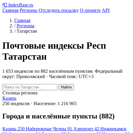
📮
IndexBase
.ru
Главная
Регионы
Отследить посылку
О проекте
API
Главная
/
Регионы
/
Татарстан
Почтовые индексы Респ
Татарстан
1 653 индексов по 882 населённым пунктам.
Федеральный
округ: Приволжский · Часовой пояс: UTC+3
Найти
Столица региона
Казань
250 индексов · Население: 1 216 965
Города и населённые пункты (882)
Казань
250
Набережные Челны
91
Аэропорт
42
Нижнекамск