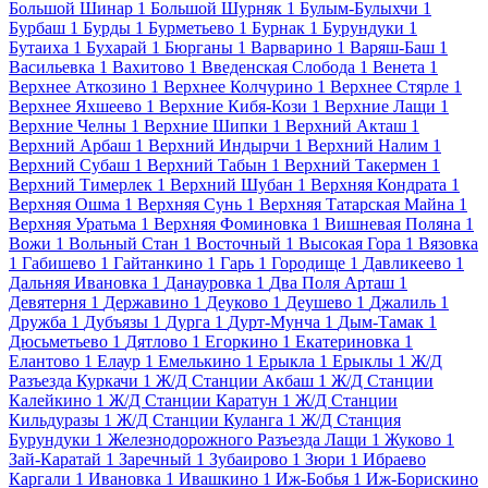
Большой Шинар
1
Большой Шурняк
1
Булым-Булыхчи
1
Бурбаш
1
Бурды
1
Бурметьево
1
Бурнак
1
Бурундуки
1
Бутаиха
1
Бухарай
1
Бюрганы
1
Варварино
1
Варяш-Баш
1
Васильевка
1
Вахитово
1
Введенская Слобода
1
Венета
1
Верхнее Аткозино
1
Верхнее Колчурино
1
Верхнее Стярле
1
Верхнее Яхшеево
1
Верхние Кибя-Кози
1
Верхние Лащи
1
Верхние Челны
1
Верхние Шипки
1
Верхний Акташ
1
Верхний Арбаш
1
Верхний Индырчи
1
Верхний Налим
1
Верхний Субаш
1
Верхний Табын
1
Верхний Такермен
1
Верхний Тимерлек
1
Верхний Шубан
1
Верхняя Кондрата
1
Верхняя Ошма
1
Верхняя Сунь
1
Верхняя Татарская Майна
1
Верхняя Уратьма
1
Верхняя Фоминовка
1
Вишневая Поляна
1
Вожи
1
Вольный Стан
1
Восточный
1
Высокая Гора
1
Вязовка
1
Габишево
1
Гайтанкино
1
Гарь
1
Городище
1
Давликеево
1
Дальняя Ивановка
1
Данауровка
1
Два Поля Арташ
1
Девятерня
1
Державино
1
Деуково
1
Деушево
1
Джалиль
1
Дружба
1
Дубъязы
1
Дурга
1
Дурт-Мунча
1
Дым-Тамак
1
Дюсьметьево
1
Дятлово
1
Егоркино
1
Екатериновка
1
Елантово
1
Елаур
1
Емелькино
1
Ерыкла
1
Ерыклы
1
Ж/Д
Разъезда Куркачи
1
Ж/Д Станции Акбаш
1
Ж/Д Станции
Калейкино
1
Ж/Д Станции Каратун
1
Ж/Д Станции
Кильдуразы
1
Ж/Д Станции Куланга
1
Ж/Д Станция
Бурундуки
1
Железнодорожного Разъезда Лащи
1
Жуково
1
Зай-Каратай
1
Заречный
1
Зубаирово
1
Зюри
1
Ибраево
Каргали
1
Ивановка
1
Ивашкино
1
Иж-Бобья
1
Иж-Борискино