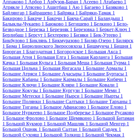
Аппаково
1
Арбор
1
Арбузов-Баран
1
Асеево
1
Атабаево
1
Атрякле
1
Атясево
1
Ашитбаш
1
Аю
1
Багаево
1
Базяково
1
Байлянгар
1
Байрашево
1
Байряка
1
Байряки-Тамак
1
Бакирово
1
Бакрче
1
Бакрчи
1
Бакча-Сарай
1
Баландыш
1
Балыклы-Чукаево
1
Баюково
1
Бегишево
1
Белкино
1
Бело-
Безводное
1
Березка
1
Березняк
1
Березовка
1
Беркет-Ключ
1
Берлибаш
1
Берсут
1
Бехтерево
1
Бизяки
1
Бик-Утеево
1
Бикбулово
1
Биклянь
1
Бикмуразово
1
Биляр-Озеро
1
Билярск
1
Бима
1
Бирюлинского Зверосовхоза
1
Бишмунча
1
Бишня
1
Биюрган
1
Благодатная
1
Богородское
1
Большая Акса
1
Большая Атня
1
Большая Елга
1
Большая Карланга
1
Большая
Качка
1
Большая Кульга
1
Большая Меша
1
Большая Турма
1
Большая Цильна
1
Большая Янгасала
1
Большие Армалы
1
Большие Атряси
1
Большие Ачасыры
1
Большие Буртасы
1
Большие Кабаны
1
Большие Кармалы
1
Большие Кибячи
1
Большие Ключи
1
Большие Кляри
1
Большие Ковали
1
Большие Кокузы
1
Большие Кургузи
1
Большие Меми
1
Большие Метески
1
Большие Нырси
1
Большие Нырты
1
Большие Полянки
1
Большие Салтыки
1
Большие Тарханы
1
Большие Тиганы
1
Большое Афанасово
1
Большое Елово
1
Большое Нуркеево
1
Большое Подберезье
1
Большое Русаково
1
Большое Фролово
1
Большое Шемякино
1
Большой Битаман
1
Большой Кукмор
1
Большой Машляк
1
Большой Менгер
1
Большой Ошняк
1
Большой Салтан
1
Большой Сардек
1
Большой Сухояш
1
Большой Толкиш
1
Большой Чекмак
1