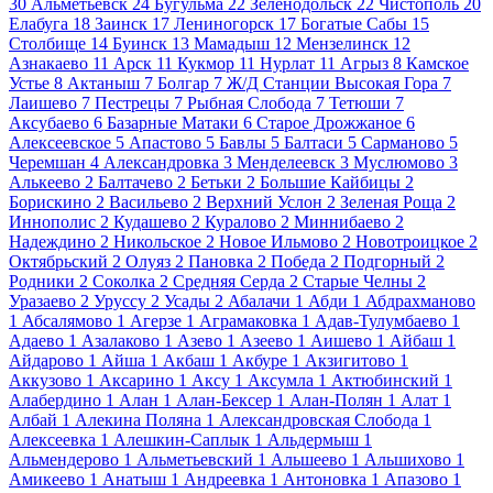
30
Альметьевск
24
Бугульма
22
Зеленодольск
22
Чистополь
20
Елабуга
18
Заинск
17
Лениногорск
17
Богатые Сабы
15
Столбище
14
Буинск
13
Мамадыш
12
Мензелинск
12
Азнакаево
11
Арск
11
Кукмор
11
Нурлат
11
Агрыз
8
Камское
Устье
8
Актаныш
7
Болгар
7
Ж/Д Станции Высокая Гора
7
Лаишево
7
Пестрецы
7
Рыбная Слобода
7
Тетюши
7
Аксубаево
6
Базарные Матаки
6
Старое Дрожжаное
6
Алексеевское
5
Апастово
5
Бавлы
5
Балтаси
5
Сарманово
5
Черемшан
4
Александровка
3
Менделеевск
3
Муслюмово
3
Алькеево
2
Балтачево
2
Бетьки
2
Большие Кайбицы
2
Борискино
2
Васильево
2
Верхний Услон
2
Зеленая Роща
2
Иннополис
2
Кудашево
2
Куралово
2
Миннибаево
2
Надеждино
2
Никольское
2
Новое Ильмово
2
Новотроицкое
2
Октябрьский
2
Олуяз
2
Пановка
2
Победа
2
Подгорный
2
Родники
2
Соколка
2
Средняя Серда
2
Старые Челны
2
Уразаево
2
Уруссу
2
Усады
2
Абалачи
1
Абди
1
Абдрахманово
1
Абсалямово
1
Агерзе
1
Аграмаковка
1
Адав-Тулумбаево
1
Адаево
1
Азалаково
1
Азево
1
Азеево
1
Аишево
1
Айбаш
1
Айдарово
1
Айша
1
Акбаш
1
Акбуре
1
Акзигитово
1
Аккузово
1
Аксарино
1
Аксу
1
Аксумла
1
Актюбинский
1
Алабердино
1
Алан
1
Алан-Бексер
1
Алан-Полян
1
Алат
1
Албай
1
Алекина Поляна
1
Александровская Слобода
1
Алексеевка
1
Алешкин-Саплык
1
Альдермыш
1
Альмендерово
1
Альметьевский
1
Альшеево
1
Альшихово
1
Амикеево
1
Анатыш
1
Андреевка
1
Антоновка
1
Апазово
1