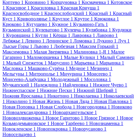
Коптево
1
Коровино
1
Коршуновка
1
Космачевка
1
Котовское
1
Красивое
1
Красиловка
1
Красная Криуша
1
Красносвободное
1
Краснослободский
1
Красный
1
Красный
Куст
1
Кривополянье
1
Круглое
1
Крутое
1
Крюковка
1
Крюково
1
Кугушево
1
Кужное
1
Кузьмино-Гать
1
Кузьминский
1
Кулеватово
1
Кулевча
1
Кулябовка
1
Курдюки
1
Куровщина
1
Кутли
1
Кёрша
1
Лавровка
1
Лаврово
1
Лебяжье
1
Левино
1
Ленинское
1
Ломовка
1
Лукино
1
Луч
1
Лысые Горы
1
Львово
1
Любезная
1
Максим Горький
1
Максимовка
1
Малая Зверяевка
1
Малиновка 1-Я
1
Малое
Гагарино
1
Маломоршевка
1
Малые Кулики
1
Малый Самовец
1
Малый Снежеток
1
Марусино
1
Марьевка
1
Марьинка
1
Масловка
1
Машково-Сурёна
1
Медное
1
Мезинец
1
Мельгуны
1
Митрополье
1
Мичурина
1
Моисеево
1
Моисеево-Алабушка
1
Молодежный
1
Мосоловка
1
Мучкапский
1
Надеждина
1
Найденовка
1
Нижнее Чуево
1
Нижнеспасское
1
Нижние Пески
1
Нижний Шибряй
1
Нижняя Ярославка
1
Никитино
1
Николаевка
1
Николаевский
1
Николино
1
Новая Жизнь
1
Новая Ляда
1
Новая Павловка
1
Новая Поповка
1
Новая Слобода
1
Новгородовка
1
Новиково
1
Новоалександровка
1
Новоархангельское
1
Нововоздвиженка
1
Новое Гаритово
1
Новое Грязное
1
Новое
Козьмодемьяновское
1
Новое Тарбеево
1
Новознаменка
1
Новокленское
1
Новопокровка
1
Новорусаново
1
Новосельцево
1