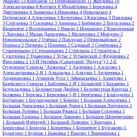
Уварово
13
Кирсанов
12
Первомайский
11
Жердевка
10
Александровка
8
Котовск
8
Михайловка
5
Березовка
4
Дмитриевка
4
Знаменка
4
Ивановка
4
Никольское
4
Петровское
4
Алексеевка
3
Кочетовка
3
Красивка
3
Павловка
3
Сергиевка
3
Сосновка
3
Анненка
2
Бибиково
2
Богословка
2
Вишневое
2
Волхонщина
2
Вяжли
2
Инжавино
2
Красненькая
2
Липовка
2
Малая Даниловка
2
Малиновка
2
Мордово
2
Новоникольское
2
Озёрки
2
Павлодар
2
Первомайское
2
Перикса
2
Пичаево
2
Поповка
2
Садовый
2
Семёновка
2
Староюрьево
2
Степанищево
2
Стрельцы
2
Строитель
2
Сухотинка
2
Ульяновка
2
Устье
2
Устьинский
2
Фёдоровка
2
Ярославка
2
13-Й Октябрь (Санаторий "Радуга")
1
2-Е
Отделение Совхоза "Арженка"
1
Авдеевка
1
Алгасово
1
Александровка 2-Я
1
Алкаладка
1
Алкужи
1
Андреевка
1
Андриановка
1
Атманов Угол
1
Афанасьевка
1
Ахматово
1
Базевского Совхоза
1
Байловка 2-Я
1
Балыклей
1
Бахарево
1
Безукладовка
1
Беломестная Двойня
1
Беломестная Криуша
1
Беляевка
1
Березка
1
Березовка 1-Я
1
Берёзовка
1
Благодатка
1
Богданово
1
Богородицкое
1
Бокино
1
Большая Алексеевка
1
Большая Даниловка
1
Большая Дорога
1
Большая Липовица
1
Большая Лозовка
1
Большая Ржакса
1
Большая Сосновка
1
Большая Талинка
1
Большое Лаврово
1
Большое Шереметьево
1
Большой Избердей
1
Большой Ломовис
1
Бондари
1
Борисовка
1
Борозда
1
Борщевка
1
Борщевое
1
Булгаково
1
Булыгино
1
Бурнак
1
Быковка
1
Ваново
1
Варваринка
1