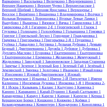
Варварино
1
Васильевка
1
Величкино
1
Вердеревщино
1
Верхнее Нащекино
1
Верхнее Чуево
1
Верхнеспасское
1
Верхний Шибряй
1
Верхняя Ярославка
1
Верхоценье
1
Веселое
1
Вирятино
1
Вишневка
1
Владимировка
1
Волчки
1
Вольная Вершина
1
Воронцовка
1
Вторые Левые Ламки
1
Вырубово
1
Вышенка
1
Вязовое
1
Вячка
1
Гавриловка 1-Я
1
Гавриловка 2-Я
1
Гагарино 2-Е
1
Георгиевский
1
Глазок
1
Глуховка
1
Голицыно
1
Гололобовка
1
Голынщина
1
Гомзяки
1
Горелое
1
Горельский Лесхоз
1
Городище
1
Граждановка
1
Грачевка
1
Григорьевка
1
Григорьевка 2-Я
1
Грушевка
1
Гусёвка
1
Давыдово
1
Дегтянка
1
Дельная Дубрава
1
Демьян
Бедный
1
Дмитриевщина
1
Дружба
1
Дубовое
1
Дубровка
1
Дуплято-Маслово
1
Егоровка
1
Екатеринино
1
Екатериновка
1
Екатеринополье
1
Ереминка
1
Желановка
1
Жемчужный
1
Жидиловка
1
Заводской
1
Заворонежское
1
Западная Старинка
1
Заречье
1
Зеленое
1
Зеленый Бор
1
Зеленый Гай
1
Зелёный
1
Землянский
1
Змеевка
1
Золотовка
1
Иванково
1
Измайловка
1
Изосимово
1
Иловай-Дмитриевское
1
Иловай-
Рождественское
1
Ильинка
1
Имени 2-Й Пятилетки
1
Имени
Калинина
1
Иноземная Духовка
1
Иноковка 1-Я
1
Иноковка 2-
Я
1
Искра
1
Казывань
1
Калаис
1
Калугино
1
Каменка
1
Канино
1
Караваино
1
Карай-Пущино
1
Карай-Салтыково
1
Карандеевка
1
Караул
1
Карели
1
Кариан
1
Карпели
1
Керша
1
Кершинские Борки
1
Кишкино
1
Княжево
1
Кобяки
1
Козьмодемьяновка
1
Коминтерн
1
Кондаурово
1
Коноплянка
1