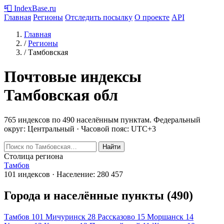
📮
IndexBase
.ru
Главная
Регионы
Отследить посылку
О проекте
API
Главная
/
Регионы
/
Тамбовская
Почтовые индексы
Тамбовская обл
765 индексов по 490 населённым пунктам.
Федеральный
округ: Центральный · Часовой пояс: UTC+3
Найти
Столица региона
Тамбов
101 индексов · Население: 280 457
Города и населённые пункты (490)
Тамбов
101
Мичуринск
28
Рассказово
15
Моршанск
14